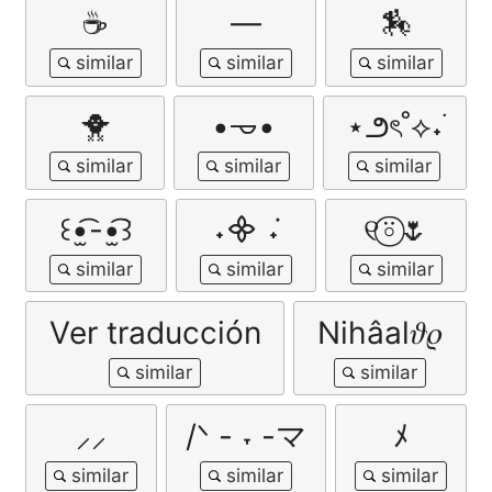
☕
—
🏇
🐥
•𐃷•
⋆౨ৎ˚⟡˖࣪
꒰•̫͡-•̫͡꒱
˖᯽ ݁˖
୧⍤⃝🌷
Ver traducción
Nihâal𝜗𝜚
⸝⸝
/ᐠ - ˕ -マ
ﾒ