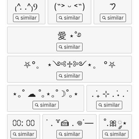
₍^. .^₎Ⳋ
(˶˃ ᵕ ˂˶)
𑁤
愛 ⋆˚࿔
⛧°。 ⋆༺♱༻⋆。 °⛧
⋆｡˚ ☁︎ ˚｡⋆｡˚☽˚｡⋆
. ݁₊ ⊹ . ݁˖ . ݁
⩇⩇: ⩇⩇
˙ . ꒷🍰 . 𖦹˙—
˚.🎀༘⋆