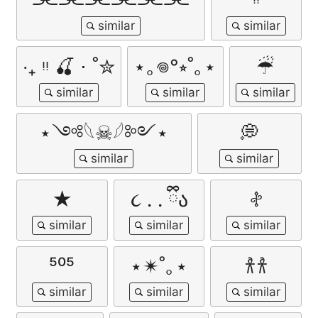
‧₊ ᵎᵎ 🍒 ⋅ ˚✮
⋆｡𖦹°⭒˚｡⋆
☔︎︎
⋆༺𓆩☠︎︎𓆪༻⋆
💭
★
૮ ․ ․ ྀིა
𖤝
⁵⁰⁵
⋆✴︎˚｡⋆
𐀪𐀪