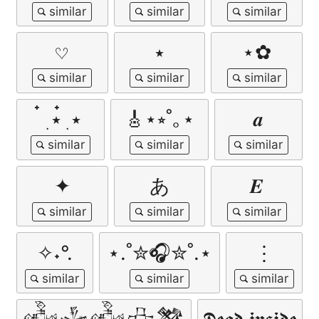
𔘓
⭑
⋆✿
๋ ࣭ ⭑๋ ࣭ ⭑
🎸⋆⭒˚｡⋆
𝒂
✦
あ
𝑬
✧˖°.
⋆.˚✮🎧✮˚.⋆
⋮