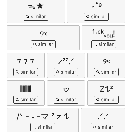
ᯓ★
⋆˚࿔
────୨ৎ────
ᶠᶸᶜᵏᵧₒᵤ!
𝟕 𝟕 𝟕
𝗓ᶻᶻ.ᐟ
୨ৎ
𝄃𝄂𝄀𝄁𝄃𝄂𝄂𝄃
𖹭
Z𐰁ᶻ
/ᐠ - ˕ -マ ᶻ 𝗓 𐰁
.ᐟ.ᐟ