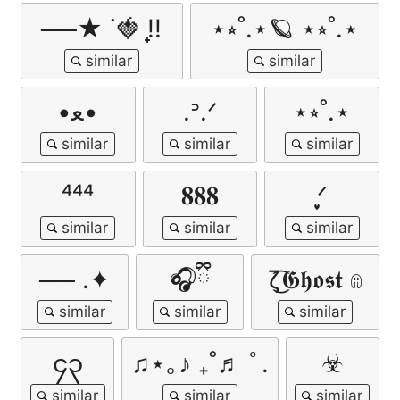
──★ ˙🍓 ̟!!
⋆⭒˚.⋆🪐 ⋆⭒˚.⋆
•ﻌ•
.ᐣ.ᐟ
⋆⭒˚.⋆
⁴⁴⁴
𝟖𝟖𝟖
ֶָ֢ᐟ
── .✦
🎧ྀི
ζ͜͡𝕲𝖍𝖔𝖘𝖙 𔓎
၄၃
♫⋆｡♪ ₊˚♬ ﾟ.
☣︎