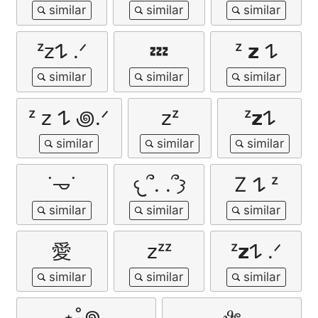
ᶻ𝗓𐰁 .ᐟ
💤
ᶻ 𝘇 𐰁
ᶻ 𝗓 𐰁 ꩜.ᐟ
𝗓ᶻ
ᶻ𝘇𐰁
˙𐃷˙
𐔌՞. .՞𐦯
Z 𐰁 ᶻ
愛
𝗓ᶻᶻ
ᶻ𝘇𐰁 .ᐟ
⋆˚꩜｡
𝜗ৎ