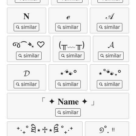
𝐍
ℯ
𝒜
જ⁀➴ ♡
(╥﹏╥)
𝓐
𝓓
⋆🐾°
⋆˚🐾˖°
「 ✦ 𝐍𝐚𝐦𝐞 ✦ 」
⁺‧₊˚ ཐི⋆♱⋆ཋྀ ˚₊‧⁺
୭˚. ᵎᵎ