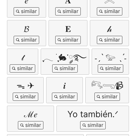
𝑒
𝐀
𓏵
𝓑
𝐄
𝒽
𝓉
ִֶָ𓂃 ࣪ ִֶָ🐇་༘࿐
˗ˏˋ 𓅰 ˎˊ˗
ᯓ ✈︎
𝒊
𓀐𓂸📹
ℳ𝑒
Yo también.ᐟ