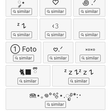
༘⋆
♡
꩜ .ᐟ
ᶻ 𐰁
‹𝟹
➀ Foto
𖹭.ᐟ
༝༚༝༚
🐈‍⬛ ྀི
ᶻ 𝗓 𐰁ᶻ 𝗓 𐰁
🪼⋆｡𖦹°🫧⋆.ೃ࿔*:･