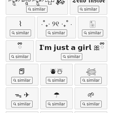
𒅒𒈔𒅒𒇫𒄆
𝕯𝖊𝖆𝖉 𝖎𝖓𝖘𝖎𝖉𝖊
⌇
⋅˚₊‧ ୨୧ ‧₊˚ ⋅
🀥
ྀི
𝗜'𝗺 𝗷𝘂𝘀𝘁 𝗮 𝗴𝗶𝗿𝗹 🎀ྀི
📕
⛇☃︎
𓆉
ᯓ ✈︎
☂
🌱