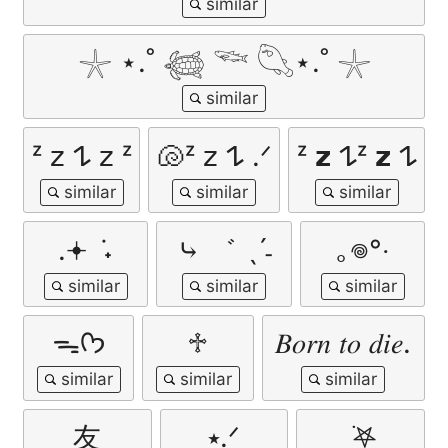
𓇼 ⋆.˚ 𓆉 𓆝 𓆡⋆.˚ 𓇼
ᶻ 𝘇 𐰁ᶻ 𝘇 𐰁
🐚ᶻ 𝗓 𐰁 .ᐟ
ᶻ 𝗓 𐰁 𝗓 ᶻ
.𖥔 ݁ ˖
⤷ ゛ ˎˊ˗
｡𖦹°‧
ᯓᡣ𐭩
♱
𝐵𝑜𝑟𝑛 𝑡𝑜 𝑑𝑖𝑒.
友
⭑.ᐟ
ִ ࣪𖤐