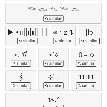
𓆝 𓆟 𓆞 𓆝 𓆟
▶︎ •၊၊||၊|။|||| |
𖦹 ᶻ 𝗓 𐰁
ᥫ᭡
⋆. 𐙚 ̊
⋆˙⟡
Ი︵𐑼
𝄞
⊹ ࣪ ˖
𝟏𝟏:𝟏𝟏
ᝰ.ᐟ