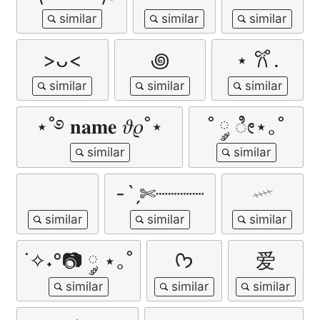
>ᴗ<
꩜
⋆ 𐙚 ̊.
⋆˚࿔ 𝐧𝐚𝐦𝐞 𝜗𝜚˚⋆
˚ ༘ ೀ⋆｡˚
-ˋˏ✄┈┈┈┈
𓄧
˙✧˖°📷 ༘ ⋆｡˚
ᡣ𐭩
爱