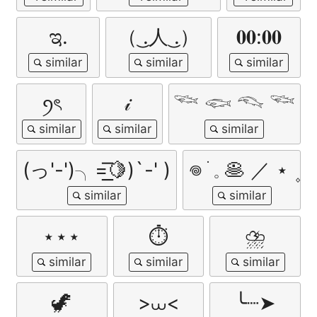
ಇ.
（ ͜.人 ͜.）
𝟎𝟎:𝟎𝟎
ꪆৎ
𝒾
𓆝 𓆟 𓆞 𓆝
(っ'-')╮=͟͟͞🍋)`-' )
𖦹 ׂ 𓈒 🥞 ／ ⋆ ۪
⋆⋆⋆
⏱
⛈
🦖
>⩊<
╰┈➤