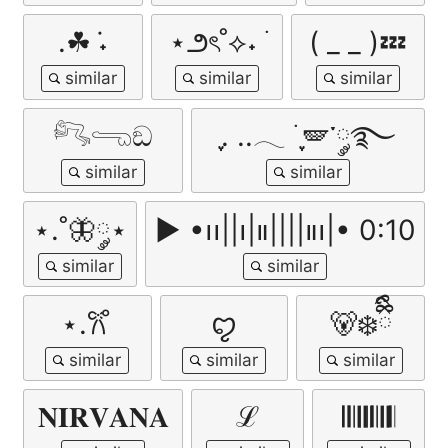
.☘︎ ݁˖
⋆౨ৎ˚⟡˖ ࣪
( _ _ )💤
𓀐𓂸ඞ
ִֶָ. ..𓂃 ࣪ ִֶָ🪽་༘࿐
⋆.˚🦋༘⋆
▶︎ •၊၊||၊|။||||။‌‌‌‌‌၊|• 0:10
⋆.𐙚 ̊
ꨄ︎
🐻‍❄️ྀིྀི
𝐍𝐈𝐑𝐕𝐀𝐍𝐀
ℒ
𝄃𝄃𝄂𝄂𝄀𝄁𝄃𝄂𝄂𝄃