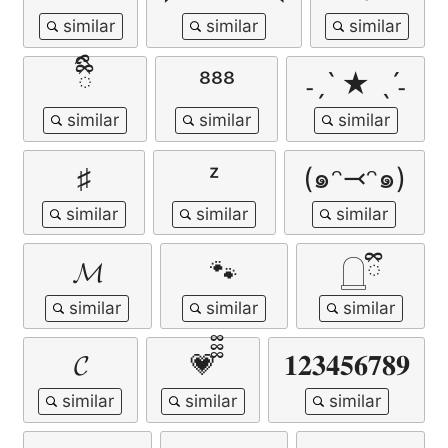
ྀིྀི
⁸⁸⁸
˗ˏˋ ★ ˎˊ˗
♯
ᶻ
(๑ᵔ⤙ᵔ๑)
𝓜
🐾
𓉸ྀི
𝓒
💗᪲᪲᪲
𝟏𝟐𝟑𝟒𝟓𝟔𝟕𝟖𝟗