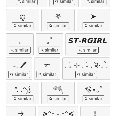
ꨄ
𖤐
➤
𓈒
｡˚
𝙎𝙏⭒𝙍𝙂𝙄𝙍𝙇
𓂃🖊
✃
. ݁₊ ⊹ . ݁˖ . ݁༉‧₊˚.
^. .^₎⟆
𓆈
🫧⋆｡˚
→
≽^- ˕ -^≼
❕