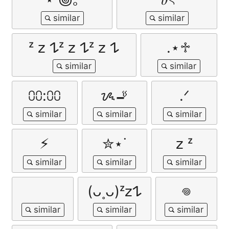
ᶻ 𝗓 𐰁ᶻ 𝗓 𐰁ᶻ 𝗓 𐰁
.⋆♱
⩇⩇:⩇⩇
ᝰ🚬
.ᐟ
⚡︎
✮⋆˙
𝗓 ᶻ
(ᴗ˳ᴗ)ᶻ𝗓𐰁
𖦹