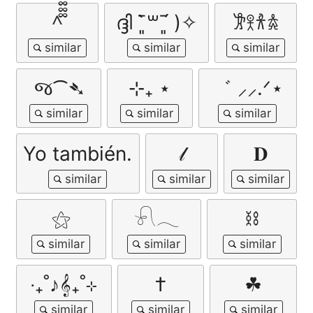
^᪲᪲᪲
ദ്ദി ˉ͈̀꒳ˉ͈́ )✧
𐦂𖨆𐀪𖠋
જ⁀➴
⊹₊ ⋆
゛ ⸝⸝.ᐟ⋆
Yo también.
𝓁
𝐃
⚝
𓍯𓂃
⛓
‧₊˚♪𝄞₊˚⊹
†
☘︎