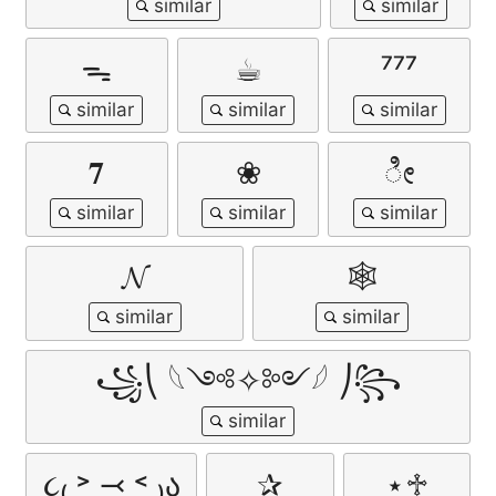
ᯓ
☕︎
⁷⁷⁷ㅤ
𝟕
❀
ೀ
𝓝
🕸️
꧁⎝ 𓆩༺✧༻𓆪 ⎠꧂
૮₍ ˃ ⤙ ˂ ₎ა
✰
⋆♱