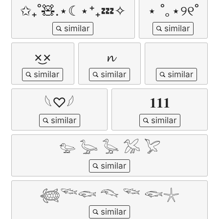
✩₊˚🧸.⋆☾⋆⁺₊💤✧
⋆ ˚｡⋆୨୧˚
×͜×
𝓷
𓆩♡𓆪
𝟏𝟏𝟏
𓅰 𓅬 𓅭 𓅮 𓅯
𓆉𓆝𓆟 𓆞 𓆝 𓆟𓇼