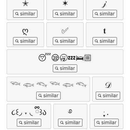
✭
✶
𝒿
ღ
✅
𝐭
😴😪🥱💤🛌🏼
𓆝 𓆟 𓆞 𓆝 𓆟 𓆞
𝒟
૮꒰◞ ˕ ◟ ྀི꒱ა
࿔
ּ ֶָ֢.