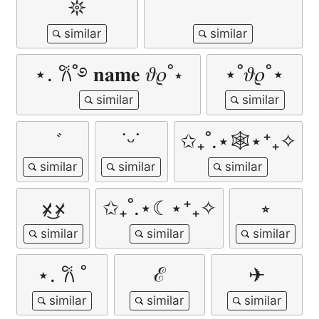
𖤓
⠀ ⠀ ⠀ ⠀ ⠀
⋆. 𐙚˚࿔ 𝐧𝐚𝐦𝐞 𝜗𝜚˚⋆
⋆˚𝜗𝜚˚⋆
゛
˙ᵕ˙
✩₊˚.⋆🕸️⋆⁺₊✧
×̷̷͜×̷
✩₊˚.⋆☾⋆⁺₊✧
⭒
⋆. 𐙚 ˚
ℰ
✈︎