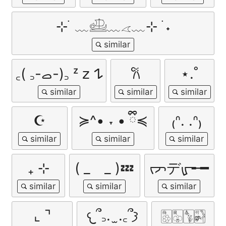
⊹ ࣪ ﹏𓊝﹏𓂁﹏⊹ ࣪ ˖
‎꜀( ꜆-ࡇ-)꜆ ᶻ 𝗓 𐰁
𐙚
⋆.˚
☪︎
≽^• ˕ • ྀི≼
₍ᐢ. .ᐢ₎
₊ ⊹
( _ _ )💤
ᡕᠵデᡁ᠊╾━
⌞ ⌝
𐔌՞꜆. ̫.꜀՞𐦯
🀢🀣🀦🀤