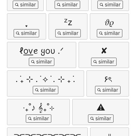
ᙆz
𝜗𝜚
ℓo͟v͟ꫀ ყoυ .ᐟ
✘
. ݁₊ ⊹ . ݁ ⟡ ݁ . ⊹ ₊ ݁.
۶ৎ
‧₊˚♪ 𝄞₊˚⊹
⚠︎
⫘⫘⫘⫘⫘⫘
ᵎᵎ