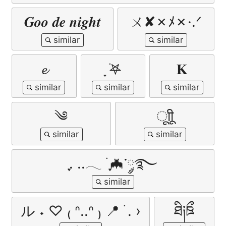
𝑮𝒐𝒐 𝒅𝒆 𝒏𝒊𝒈𝒉𝒕
ㄨ✘✗ﾒ✗·.ᐟ
𝓮
ָ ࣪𖤐
𝐊
༄
ूाीू
ִֶָ. ..𓂃 ࣪ ִֶָ🦇་༘࿐
ル ˖ ♡ ₍ ᐢ..ᐢ ₎ 📍 ࣪ . ›
ཐི༏ཋྀ