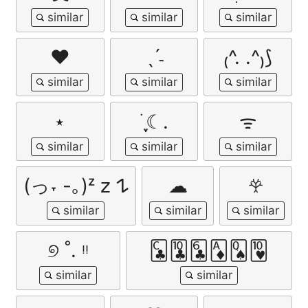
❤︎
ˎˊ˗
₍^. .^₎⟆
⋆
࣪ ִֶָ☾.
ᯤ
(っ˕ -｡)ᶻ 𝗓 𐰁
☁︎
𖣂
୭ ˚. ᵎᵎ
🃜🃚🃖🃁🂭🂺