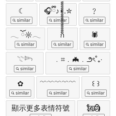
☾
🎧ྀི♪⋆.✮
﹖
𓂃 ོ☼𓂃
ก็็็็็็็็็็็็็็็็
🕷
𓇢𓆸
﹒⌗﹒🦇﹒౨ৎ˚₊‧
✿
﹌﹌﹌﹌﹌
꒰ ꒱
顯示更多表情符號
🗽⃢⃢🗿