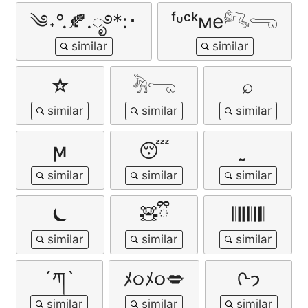
༄˖°.🍂.ೃ࿔*:･
ᶠᶸᶜᵏме𓀐𓂸
☆
𓀓𓂸
⌕
ϻ
😴
⏾
🧸ྀི
𝄃𝄂𝄂𝄀𝄁𝄃𝄂𝄂𝄃
´ཀ`
ﾒ૦ﾒ૦💋
ᢉ𐭩