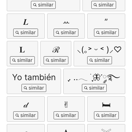
𝑳
ꕀ
”
𝐋
ℛ
⸜(｡˃ ᵕ ˂ )⸝♡
Yo también
ִֶָ. ..𓂃 ࣪ ִֶָ🦋་༘࿐
𝒹
✌︎︎
🛏